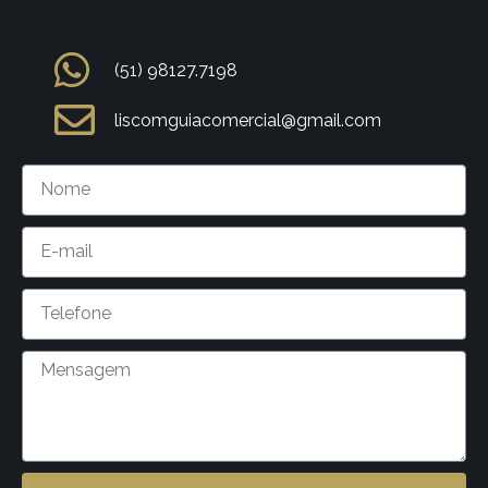
(51) 98127.7198
liscomguiacomercial@gmail.com