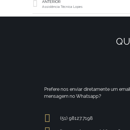
ANTERIOR
Assistência Técnica Lopes
QU
Prefere nos enviar diretamente um emai
mensagem no Whatsapp?
(51) 98127.7198