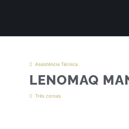
Assistência Técnica
LENOMAQ MA
Três coroas