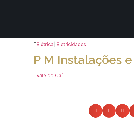
Elétrica
|
Eletricidades
P M Instalações e
Vale do Caí