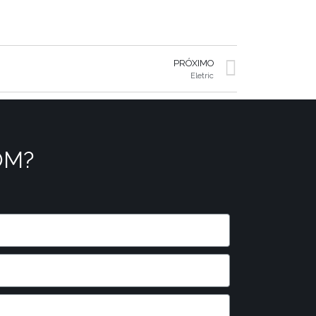
PRÓXIMO
Eletric
OM?