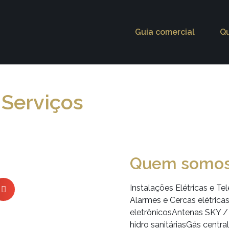
Guia comercial
Q
 Serviços
Quem somo
Instalações Elétricas e Te
Alarmes e Cercas elétrica
eletrônicosAntenas SKY 
hidro sanitáriasGás centr