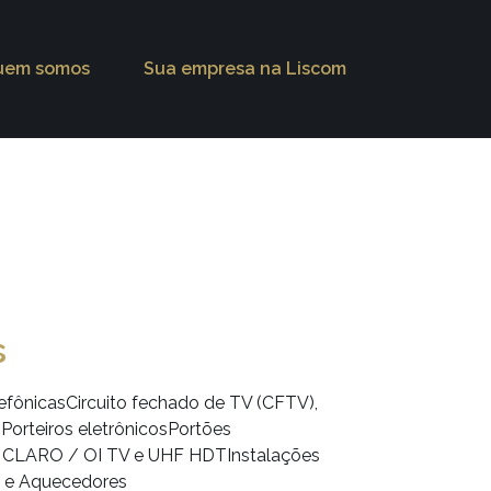
uem somos
Sua empresa na Liscom
s
lefônicasCircuito fechado de TV (CFTV),
sPorteiros eletrônicosPortões
/ CLARO / OI TV e UHF HDTInstalações
al e Aquecedores