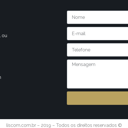
l ou
m
liscom.com.br – 2019 – Todos os direitos reservados ©