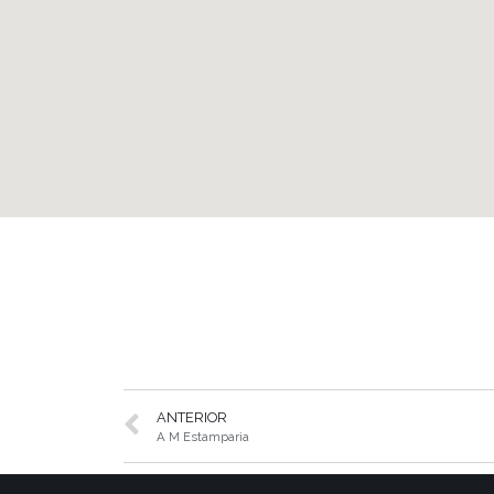
ANTERIOR
A M Estamparia