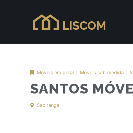
Móveis em geral
|
Moveis sob medida
|
S
SANTOS MÓVE
Sapiranga