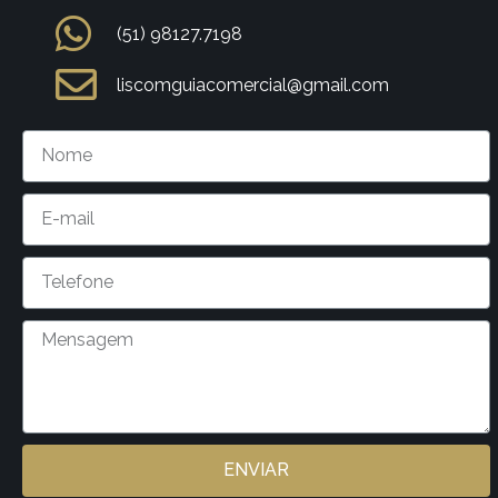
(51) 98127.7198
liscomguiacomercial@gmail.com
ENVIAR