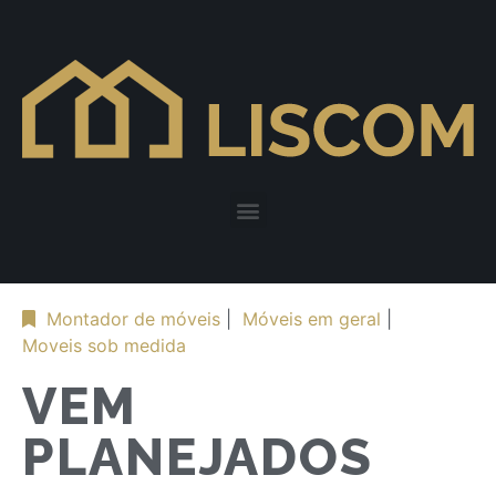
Montador de móveis
|
Móveis em geral
|
Moveis sob medida
VEM
PLANEJADOS