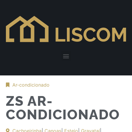
Ar-condicionado
ZS AR-
CONDICIONADO
Cachoeirinha
|
Canoas
|
Esteio
|
Gravataí
|