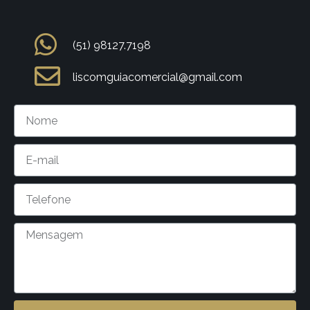
(51) 98127.7198
liscomguiacomercial@gmail.com