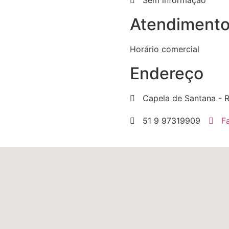
Sem informação
Atendiment
Horário comercial
Endereço
Capela de Santana - 
51 9 97319909
F