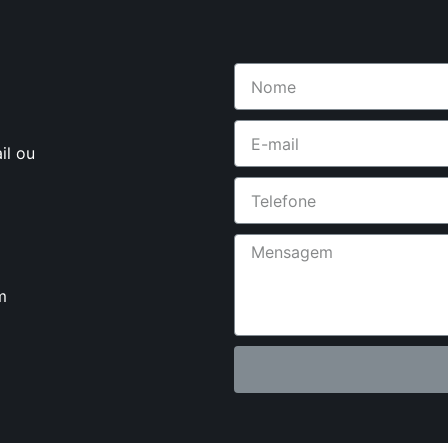
il ou
m