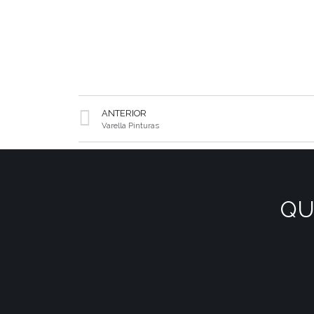
ANTERIOR
Varella Pinturas
QU