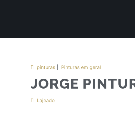
pinturas
|
Pinturas em geral
JORGE PINTU
Lajeado