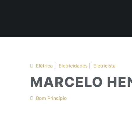
Elétrica
|
Eletricidades
|
Eletricista
MARCELO HEN
Bom Princípio