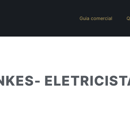
Guia comercial
Q
KES- ELETRICIST