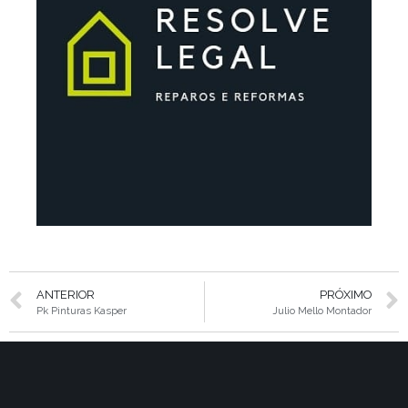
ANTERIOR
PRÓXIMO
Pk Pinturas Kasper
Julio Mello Montador