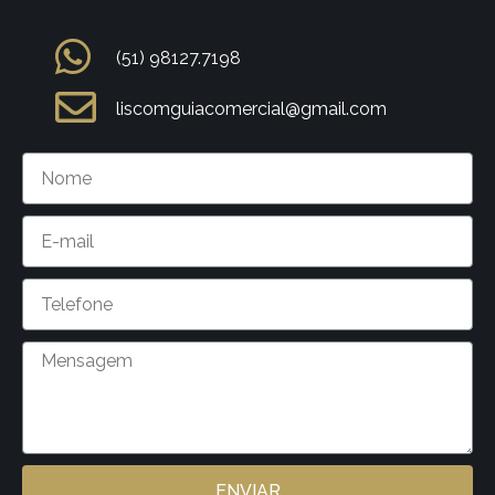
(51) 98127.7198
liscomguiacomercial@gmail.com
ENVIAR