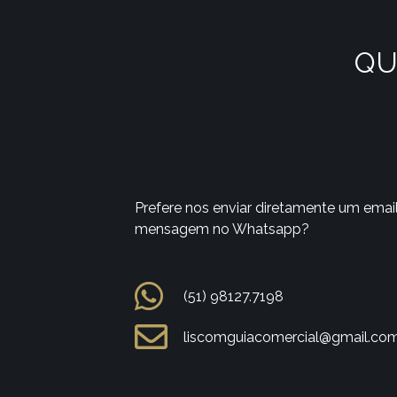
QU
Prefere nos enviar diretamente um emai
mensagem no Whatsapp?
(51) 98127.7198
liscomguiacomercial@gmail.co