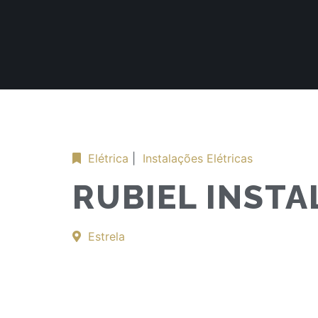
Elétrica
|
Instalações Elétricas
RUBIEL INST
Estrela